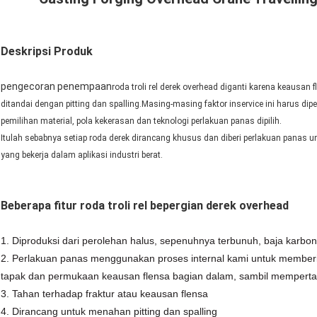
Deskripsi Produk
pengecoran penempaan
roda troli rel derek overhead diganti karena keausan
ditandai dengan pitting dan spalling.Masing-masing faktor inservice ini harus 
pemilihan material, pola kekerasan dan teknologi perlakuan panas dipilih.
Itulah sebabnya setiap roda derek dirancang khusus dan diberi perlakuan pana
yang bekerja dalam aplikasi industri berat.
Beberapa fitur roda troli rel bepergian derek overhead
1. Diproduksi dari perolehan halus, sepenuhnya terbunuh, baja kar
2. Perlakuan panas menggunakan proses internal kami untuk membe
tapak dan permukaan keausan flensa bagian dalam, sambil mempertah
3. Tahan terhadap fraktur atau keausan flensa
4. Dirancang untuk menahan pitting dan spalling