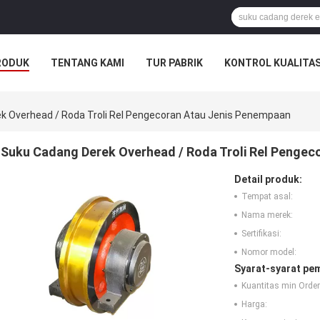
RODUK
TENTANG KAMI
TUR PABRIK
KONTROL KUALITA
k Overhead / Roda Troli Rel Pengecoran Atau Jenis Penempaan
Suku Cadang Derek Overhead / Roda Troli Rel Penge
Detail produk:
Tempat asal:
Nama merek:
Sertifikasi:
Nomor model:
Syarat-syarat pe
Kuantitas min Order
Harga: