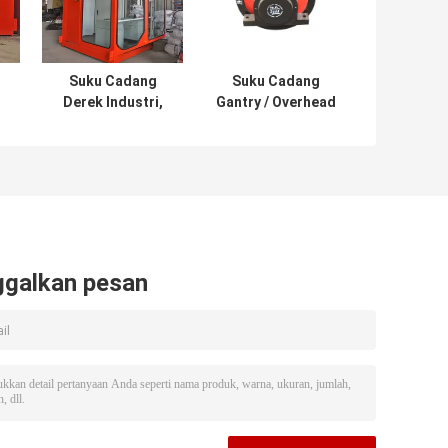
Suku Cadang
Suku Cadang
Derek Industri,
Gantry / Overhead
/
Kabin Operator
Crane, Roda
Derek Ukuran
Derek Flange
Standar / Kabin
Ganda
Mengemudi
ggalkan pesan