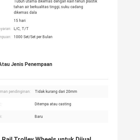
Tubuh utama dikemas dengan kain tenun plastik
tahan air berkualitas tinggi; suku cadang
dikemas dala
15 hari
ayaran:
L/C, T/T
mpuan:
1000 Set/Set per Bulan
 Atau Jenis Penempaan
man pendinginan:
Tidak kurang dari 20mm
:
Ditempa atau casting
i:
Baru
Rail Trolley Wheels untuk Dijual