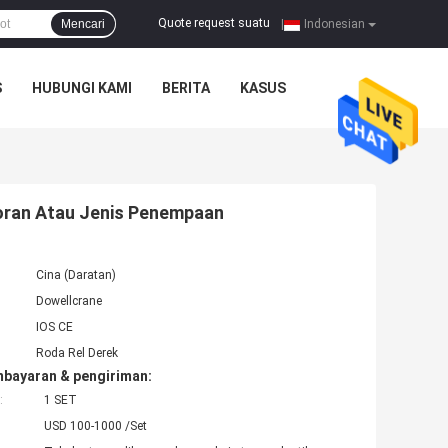
Quote request suatu
Mencari
|
Indonesian
S
HUBUNGI KAMI
BERITA
KASUS
coran Atau Jenis Penempaan
Cina (Daratan)
Dowellcrane
IOS CE
Roda Rel Derek
mbayaran & pengiriman:
:
1 SET
USD 100-1000 /Set