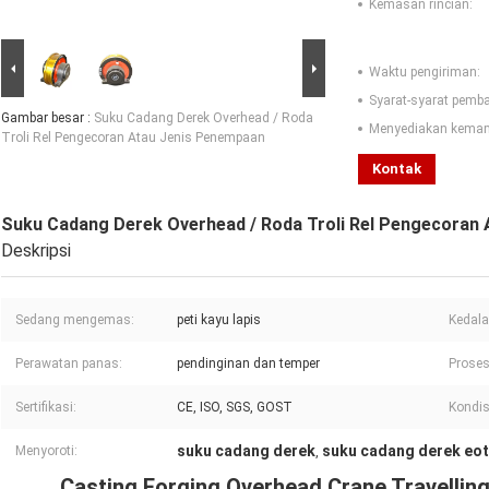
Kemasan rincian:
Waktu pengiriman:
Syarat-syarat pemb
Gambar besar :
Suku Cadang Derek Overhead / Roda
Menyediakan kema
Troli Rel Pengecoran Atau Jenis Penempaan
Kontak
Suku Cadang Derek Overhead / Roda Troli Rel Pengecoran
Deskripsi
Sedang mengemas:
peti kayu lapis
Kedala
Perawatan panas:
pendinginan dan temper
Proses
Sertifikasi:
CE, ISO, SGS, GOST
Kondis
suku cadang derek
suku cadang derek eot
Menyoroti:
,
Casting Forging Overhead Crane Travelling 