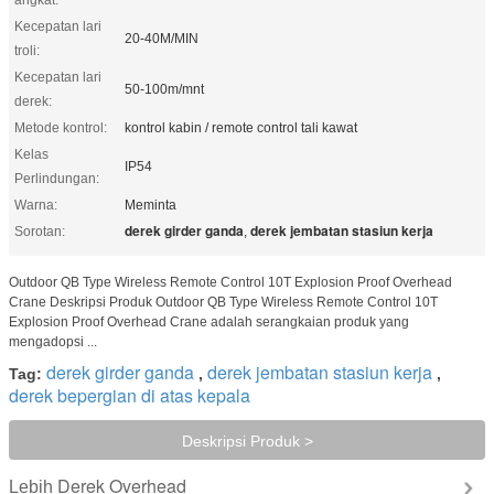
Kecepatan lari
20-40M/MIN
troli:
Kecepatan lari
50-100m/mnt
derek:
Metode kontrol:
kontrol kabin / remote control tali kawat
Kelas
IP54
Perlindungan:
Warna:
Meminta
derek girder ganda
derek jembatan stasiun kerja
Sorotan:
,
Outdoor QB Type Wireless Remote Control 10T Explosion Proof Overhead
Crane Deskripsi Produk Outdoor QB Type Wireless Remote Control 10T
Explosion Proof Overhead Crane adalah serangkaian produk yang
mengadopsi ...
derek girder ganda
derek jembatan stasiun kerja
Tag:
,
,
derek bepergian di atas kepala
Deskripsi Produk >
Derek Overhead
Lebih