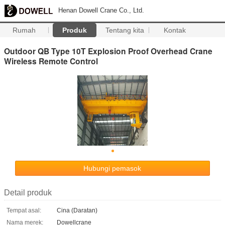
Henan Dowell Crane Co., Ltd.
Rumah
Produk
Tentang kita
Kontak
Outdoor QB Type 10T Explosion Proof Overhead Crane
Wireless Remote Control
Hubungi pemasok
Detail produk
Tempat asal:
Cina (Daratan)
Nama merek:
Dowellcrane