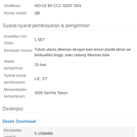
Sertifikasi:
ISO CE BV CCC GOST SGS
Nomor model:
QB
Syarat-syarat pembayaran & pengiriman
Kuantitas min
1 SET
Order:
Tubuh utama dikemas dengan kain tenun plastik tahan air
Kemasan rincian:
berkualitas tinggi; suku cadang dikemas dala
Waktu
25 hari
pengiriman:
Syarat-syarat
L/C, T/T
pembayaran:
Menyediakan
3000 Set Per Tahun
kemampuan:
Deskripsi
Derek Overhead
Kecepatan
5-15M/MIN
angkat: