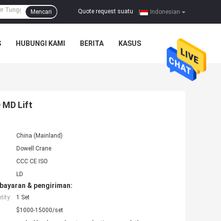
Quote request suatu
Mencari
|
Indonesian
S
HUBUNGI KAMI
BERITA
KASUS
 MD Lift
China (Mainland)
Dowell Crane
CCC CE ISO
LD
bayaran & pengiriman:
ity:
1 Set
$1000-15000/set