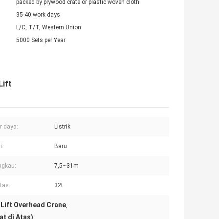
packed by plywood crate or plastic woven cloth
35-40 work days
L/C, T/T, Western Union
5000 Sets per Year
Lift
 daya:
Listrik
i:
Baru
ngkau:
7,5~31m
tas:
32t
c Lift Overhead Crane
,
t di Atas)