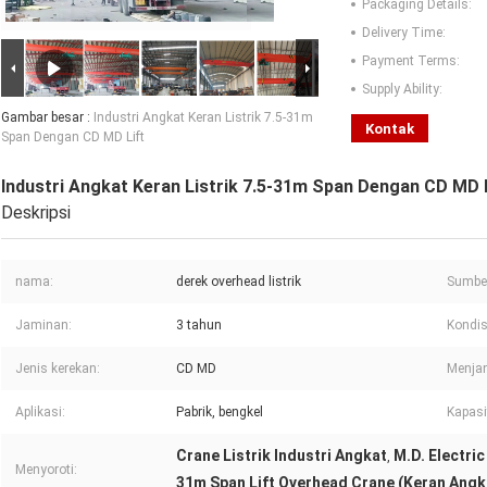
Packaging Details:
Delivery Time:
Payment Terms:
Supply Ability:
Gambar besar :
Industri Angkat Keran Listrik 7.5-31m
Kontak
Span Dengan CD MD Lift
Industri Angkat Keran Listrik 7.5-31m Span Dengan CD MD 
Deskripsi
nama:
derek overhead listrik
Sumber
Jaminan:
3 tahun
Kondis
Jenis kerekan:
CD MD
Menja
Aplikasi:
Pabrik, bengkel
Kapasi
Crane Listrik Industri Angkat
M.D. Electri
,
Menyoroti:
31m Span Lift Overhead Crane (Keran Angka