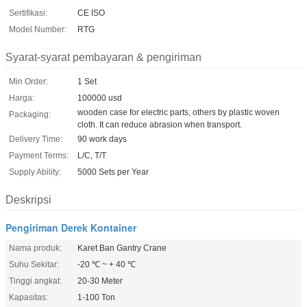
Sertifikasi:
CE ISO
Model Number:
RTG
Syarat-syarat pembayaran & pengiriman
Min Order:
1 Set
Harga:
100000 usd
wooden case for electric parts, others by plastic woven
Packaging:
cloth. It can reduce abrasion when transport.
Delivery Time:
90 work days
Payment Terms:
L/C, T/T
Supply Ability:
5000 Sets per Year
Deskripsi
Pengiriman Derek Kontainer
Nama produk:
Karet Ban Gantry Crane
Suhu Sekitar:
-20 ℃ ~ + 40 ℃
Tinggi angkat:
20-30 Meter
Kapasitas:
1-100 Ton