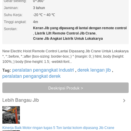
Gelar slewing:
0~360°
Jaminan:
3 tahun
Suhu Kerja:
-20 ℃ ~ 40 ℃
Tinggi angkat:
4m
Keran Jib yang dipasang di lantai dengan remote control
Sorotan:
Listrik Lift Remote Control Jib Crane
,
,
Crane Jib Angkat Listrik Untuk Lokakarya
New Electric Hoist Remote Control Lantai Dipasang Jib Crane Untuk Lokakarya
*, *::before, *::after {box-sizing: border-box; } * {margin: 0; } html, body {height:
100%; } body {line-height: 1.5; -webkit-font...
peralatan pengangkat industri
derek lengan jib
Tag:
,
,
peralatan pengangkat derek
Deskripsi Produk >
Bangau Jib
Lebih
Kinerja Baik Motor ringan tugas 5 Ton lantai kolom dipasang Jib Crane