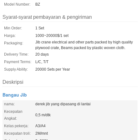
Model Number:
BZ
Syarat-syarat pembayaran & pengiriman
Min Order:
1 Set
Harga:
1000~20000$/1 set
Jib crane electrical and other parts packed by high quality
Packaging:
plywood crate, Beams packed by plastic woven cloth.
Delivery Time:
20 days
Payment Terms:
L/C, T/T
Supply Ability:
20000 Sets per Year
Deskripsi
Bangau Jib
nama:
derek jib yang dipasang di lantai
Kecepatan
0,5 m/dtk
Angkat:
Kelas pekerja:
A3/A4
Kecepatan troli:
2M/mnt