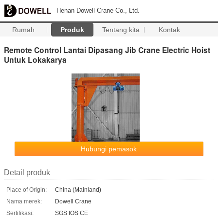
Henan Dowell Crane Co., Ltd.
Rumah
Produk
Tentang kita
Kontak
Remote Control Lantai Dipasang Jib Crane Electric Hoist
Untuk Lokakarya
Hubungi pemasok
Detail produk
Place of Origin:
China (Mainland)
Nama merek:
Dowell Crane
Sertifikasi:
SGS IOS CE