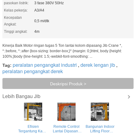
pasokan listrik:
3 fase 380V 50Hz
Kelas pekerja:
A3/A4
Kecepatan
0,5 m/dtk
Angkat:
Tinggi angkat:
4m
Kinerja Baik Motor ringan tugas 5 Ton lantai kolom dipasang Jib Crane *,
*::before, *::after {box-sizing: border-box;}* {margin: 0;}html, body {height:
100%;}body {line-height: 1.5;-webkit-font-smoothing: ...
peralatan pengangkat industri
derek lengan jib
Tag:
,
,
peralatan pengangkat derek
Deskripsi Produk >
Bangau Jib
Lebih
Efisien
Remote Control
Bangunan Indoor
Tergantung Kawat
Lantai Dipasang
Lifting Floor
Kontrol Lantai
Jib Crane Electric
Mounted Jib