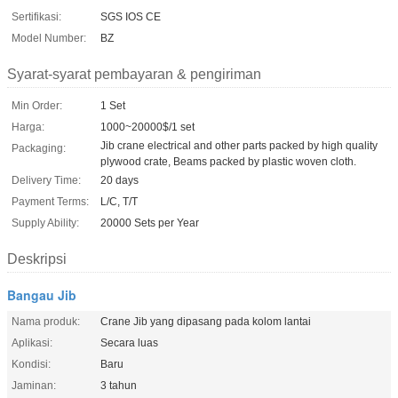
Sertifikasi:
SGS IOS CE
Model Number:
BZ
Syarat-syarat pembayaran & pengiriman
Min Order:
1 Set
Harga:
1000~20000$/1 set
Jib crane electrical and other parts packed by high quality
Packaging:
plywood crate, Beams packed by plastic woven cloth.
Delivery Time:
20 days
Payment Terms:
L/C, T/T
Supply Ability:
20000 Sets per Year
Deskripsi
Bangau Jib
Nama produk:
Crane Jib yang dipasang pada kolom lantai
Aplikasi:
Secara luas
Kondisi:
Baru
Jaminan:
3 tahun