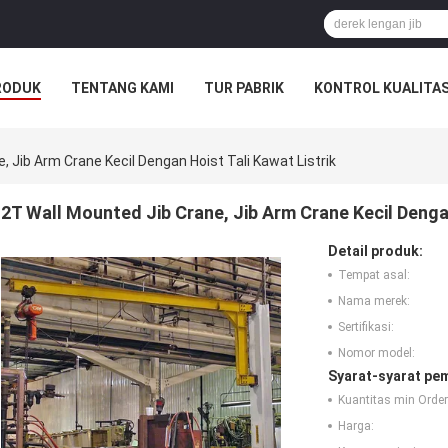
RODUK
TENTANG KAMI
TUR PABRIK
KONTROL KUALITA
, Jib Arm Crane Kecil Dengan Hoist Tali Kawat Listrik
2T Wall Mounted Jib Crane, Jib Arm Crane Kecil Dengan
Detail produk:
Tempat asal:
Nama merek:
Sertifikasi:
Nomor model:
Syarat-syarat pe
Kuantitas min Order
Harga: