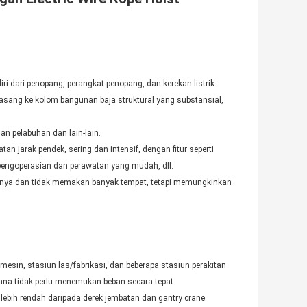
ri dari penopang, perangkat penopang, dan kerekan listrik.
asang ke kolom bangunan baja struktural yang substansial,
an pelabuhan dan lain-lain.
an jarak pendek, sering dan intensif, dengan fitur seperti
, pengoperasian dan perawatan yang mudah, dll.
annya dan tidak memakan banyak tempat, tetapi memungkinkan
 mesin, stasiun las/fabrikasi, dan beberapa stasiun perakitan
ana tidak perlu menemukan beban secara tepat.
 lebih rendah daripada derek jembatan dan gantry crane.