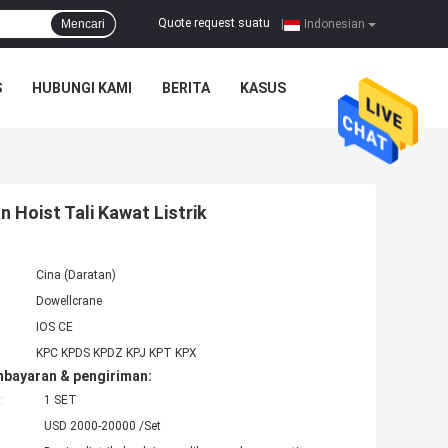
Quote request suatu
Mencari
|
Indonesian
S
HUBUNGI KAMI
BERITA
KASUS
 Hoist Tali Kawat Listrik
Cina (Daratan)
Dowellcrane
IOS CE
KPC KPDS KPDZ KPJ KPT KPX
mbayaran & pengiriman:
:
1 SET
USD 2000-20000 /Set