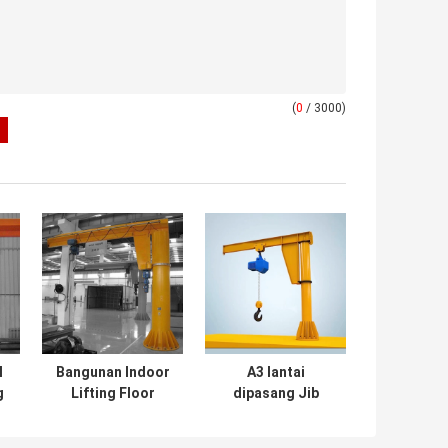
(
0
/ 3000)
l
Bangunan Indoor
A3 lantai
g
Lifting Floor
dipasang Jib
ic
Mounted Jib
Crane 360 derajat
Crane 2m/Min
General