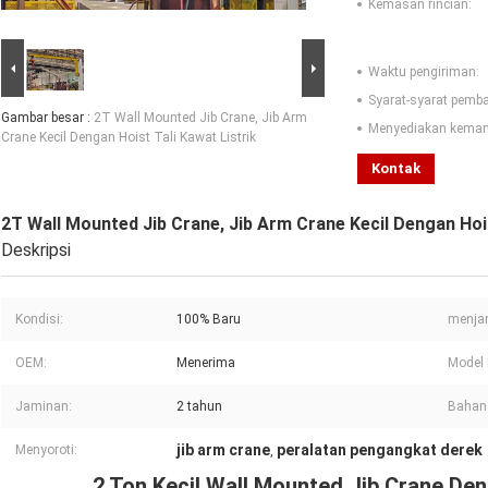
Kemasan rincian:
Waktu pengiriman:
Syarat-syarat pemb
Gambar besar :
2T Wall Mounted Jib Crane, Jib Arm
Menyediakan kema
Crane Kecil Dengan Hoist Tali Kawat Listrik
Kontak
2T Wall Mounted Jib Crane, Jib Arm Crane Kecil Dengan Hois
Deskripsi
Kondisi:
100% Baru
menja
OEM:
Menerima
Model 
Jaminan:
2 tahun
Bahan
jib arm crane
peralatan pengangkat derek
Menyoroti:
,
2 Ton Kecil Wall Mounted Jib Crane Den