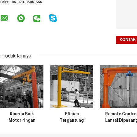
Faks:
86-373-8506-666
Produk lainnya
Kinerja Baik
Efisien
Remote Contro
Motor ringan
Tergantung
Lantai Dipasan
tugas 5 Ton lantai
Kawat Kontrol
Jib Crane Electr
kolom dipasang
Lantai Dipasang
Hoist Untuk