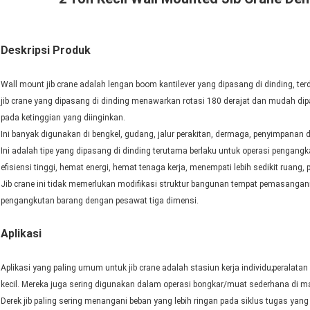
Deskripsi Produk
Wall mount jib crane adalah lengan boom kantilever yang dipasang di dinding, terdi
jib crane yang dipasang di dinding menawarkan rotasi 180 derajat dan mudah dip
pada ketinggian yang diinginkan.
Ini banyak digunakan di bengkel, gudang, jalur perakitan, dermaga, penyimpanan d
Ini adalah tipe yang dipasang di dinding terutama berlaku untuk operasi pengangkat
efisiensi tinggi, hemat energi, hemat tenaga kerja, menempati lebih sedikit ruang
Jib crane ini tidak memerlukan modifikasi struktur bangunan tempat pemasang
pengangkutan barang dengan pesawat tiga dimensi.
Aplikasi
Aplikasi yang paling umum untuk jib crane adalah stasiun kerja individu;peralatan
kecil. Mereka juga sering digunakan dalam operasi bongkar/muat sederhana di m
Derek jib paling sering menangani beban yang lebih ringan pada siklus tugas yang