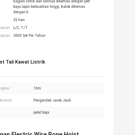
Bagian listrik dan lainnya dikemas dengan peti
kayu lapis berkualitas tinggi, Balok dikemas
dengan k
25 hari
ayaran:
L/C, T/T
mpuan:
3000 Set Per Tahun
t Tali Kawat Listrik
ngkau:
10m
Kontrol:
Pengendali Jarak Jauh
:
pelat baja
gan Electric Wire Rope Hoist